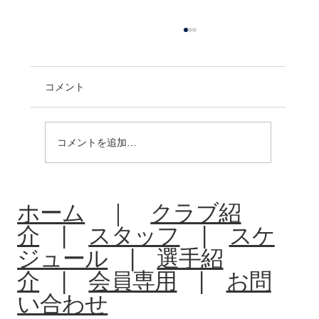
コメント
コメントを追加…
R8:中体連夏季大会北信予選会
ホーム
｜
クラブ紹
介
|
スタッフ
|
スケ
ジュール
|
選手紹
介
|
会員専用
|
お問
い合わせ