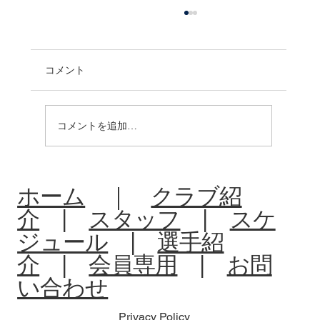
コメント
コメントを追加…
R8:中体連夏季大会北信予選会
ホーム
｜
クラブ紹
介
|
スタッフ
|
スケ
ジュール
|
選手紹
介
|
会員専用
|
お問
い合わせ
Privacy Policy