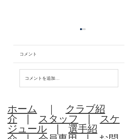
コメント
コメントを追加…
R8:中体連夏季大会北信予選会
ホーム
｜
クラブ紹
介
|
スタッフ
|
スケ
ジュール
|
選手紹
介
|
会員専用
|
お問