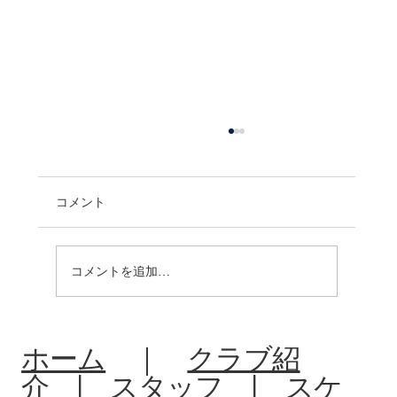
コメント
コメントを追加…
R8:中体連夏季大会北信予選会
ホーム
｜
クラブ紹
介
|
スタッフ
|
スケ