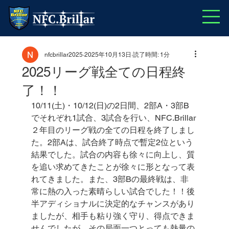
nfcbrillar2025
2025年10月13日
読了時間: 1分
2025リーグ戦全ての日程終
了！！
10/11(土)・10/12(日)の2日間、2部A・3部B
でそれぞれ1試合、3試合を行い、NFC.Brillar
２年目のリーグ戦の全ての日程を終了しまし
た。2部Aは、試合終了時点で暫定2位という
結果でした。試合の内容も徐々に向上し、質
を追い求めてきたことが徐々に形となって表
れてきました。また、3部Bの最終戦は、非
常に熱の入った素晴らしい試合でした！！後
半アディショナルに決定的なチャンスがあり
ましたが、相手も粘り強く守り、得点できま
せんでしたが、その局面一つとっても熱量の