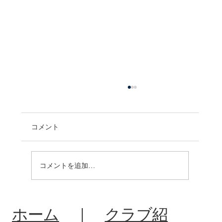
コメント
コメントを追加…
R8:中体連夏季大会北信予選会
ホーム
｜
クラブ紹