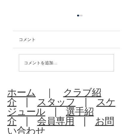
コメント
コメントを追加…
R8:中体連夏季大会北信予選会
ホーム
｜
クラブ紹
介
|
スタッフ
|
スケ
ジュール
|
選手紹
介
|
会員専用
|
お問
い合わせ